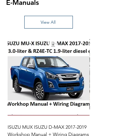
E-Manuals
View All
ISUZU MUX ISUZU D-MAX 2017-2019
BMW 7 Series G70 G
Workshop Manual + Wiring Diagrams
Manual 2022 onwards