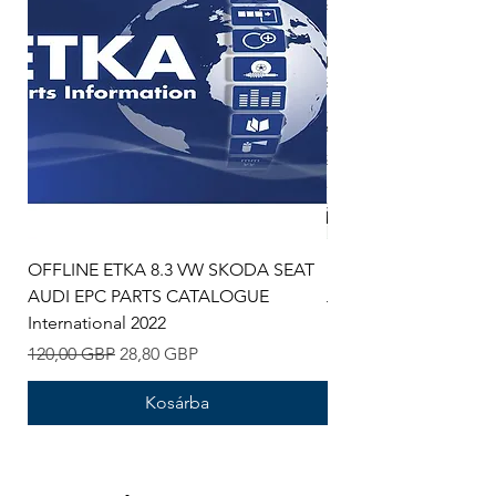
OFFLINE ETKA 8.3 VW SKODA SEAT
DELPHI 2022 UPDATE
AUDI EPC PARTS CATALOGUE
Szokásos ár
100,00 GBP
International 2022
Szokásos ár
Akciós ár
120,00 GBP
28,80 GBP
Kosárba