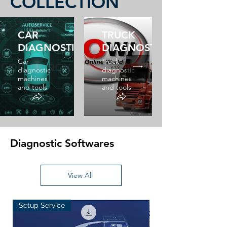
COLLECTION
CAR
TRUCK
DIAGNOSTICS
DIAGNOSTICS
Car
Truck
diagnostic
diagnostic
machines
machines
and tools
and tools
Diagnostic Softwares
View All
Setup Service