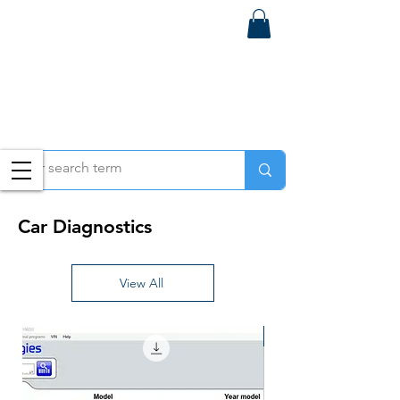
Car Diagnostics
View All
Free Teamviewer Set