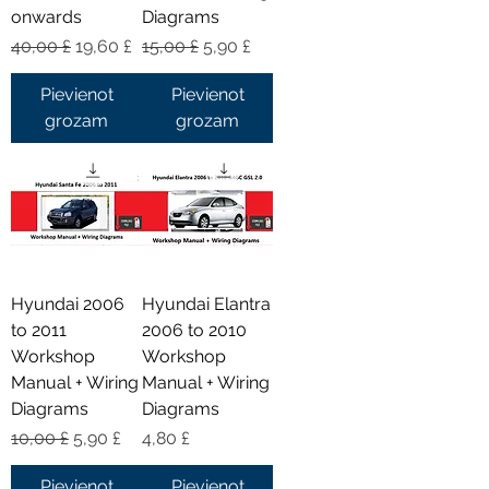
onwards
Diagrams
Parastā cena
Izpārdošanas cena
Parastā cena
Izpārdošanas cena
40,00 £
19,60 £
15,00 £
5,90 £
Pievienot
Pievienot
grozam
grozam
Hyundai 2006
Hyundai Elantra
to 2011
2006 to 2010
Workshop
Workshop
Manual + Wiring
Manual + Wiring
Diagrams
Diagrams
Parastā cena
Izpārdošanas cena
Cena
10,00 £
5,90 £
4,80 £
Pievienot
Pievienot