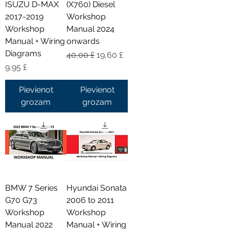
ISUZU D-MAX
(X760) Diesel
2017-2019
Workshop
Workshop
Manual 2024
Manual + Wiring
onwards
Diagrams
Parastā cena
Izpārdošanas cena
40,00 £
19,60 £
Cena
9,95 £
Pievienot
Pievienot
grozam
grozam
BMW 7 Series
Hyundai Sonata
G70 G73
2006 to 2011
Workshop
Workshop
Manual 2022
Manual + Wiring