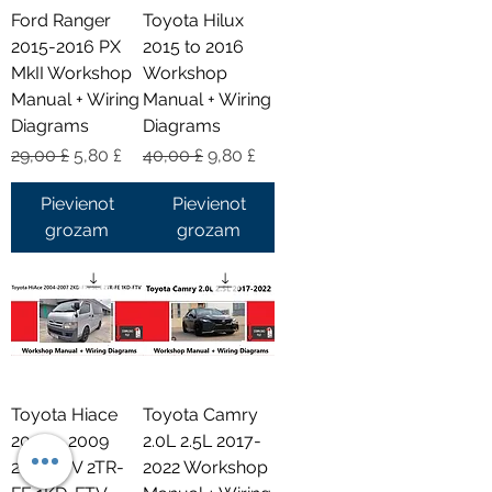
Ford Ranger
Toyota Hilux
2015-2016 PX
2015 to 2016
MkII Workshop
Workshop
Manual + Wiring
Manual + Wiring
Diagrams
Diagrams
Parastā cena
Izpārdošanas cena
Parastā cena
Izpārdošanas cena
29,00 £
5,80 £
40,00 £
9,80 £
Pievienot
Pievienot
grozam
grozam
Toyota Hiace
Toyota Camry
2004 - 2009
2.0L 2.5L 2017-
2KD-FTV 2TR-
2022 Workshop