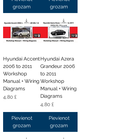
grozam
grozam
Hyundai Accent
Hyundai Azera
2006 to 2011
Grandeur 2006
Workshop
to 2011
Manual + Wiring
Workshop
Diagrams
Manual + Wiring
Diagrams
Cena
4,80 £
Cena
4,80 £
Pievienot
Pievienot
grozam
grozam