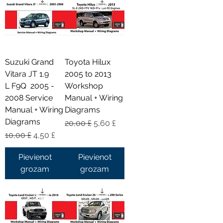
Suzuki Grand
Toyota Hilux
Vitara JT 1.9
2005 to 2013
L F9Q 2005 -
Workshop
2008 Service
Manual + Wiring
Manual + Wiring
Diagrams
Diagrams
Parastā cena
Izpārdošanas cena
20,00 £
5,60 £
Parastā cena
Izpārdošanas cena
10,00 £
4,50 £
Pievienot
Pievienot
grozam
grozam