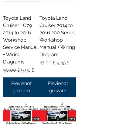
Toyota Land
Toyota Land
Cruiser LC79
Cruiser 2014 to
2014 to 2016
2016 200 Series
Workshop
Workshop
Service Manual
Manual + Wiring
+ Wiring
Diagram
Diagrams
Parastā cena
Izpārdošanas cena
27,00 £
9,45 £
Parastā cena
Izpārdošanas cena
30,00 £
9,90 £
Pievienot
Pievienot
grozam
grozam