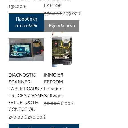
LAPTOP
Τιμή
138,00 £
Κανονική τιμή
Τιμή Έκπτωσης
350,00 £
299,00 £
Προσθήκη
στο καλάθι
Εξαντλημένο
DIAGNOSTIC
IMMO off
SCANNER
EEPROM
TABLET CARS /
Location
TRUCKS / VANS
Software
+BLUETOOTH
Κανονική τιμή
Τιμή Έκπτωσης
30,00 £
8,00 £
CONECTION
Κανονική τιμή
Τιμή Έκπτωσης
250,00 £
230,00 £