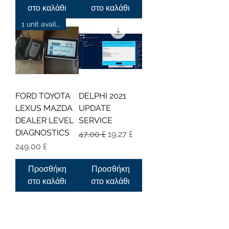
στο καλάθι
στο καλάθι
1 unit available
FORD TOYOTA
DELPHI 2021
LEXUS MAZDA
UPDATE
DEALER LEVEL
SERVICE
DIAGNOSTICS
Κανονική τιμή
Τιμή Έκπτωσης
47,00 £
19,27 £
Τιμή
249,00 £
Προσθήκη
Προσθήκη
στο καλάθι
στο καλάθι