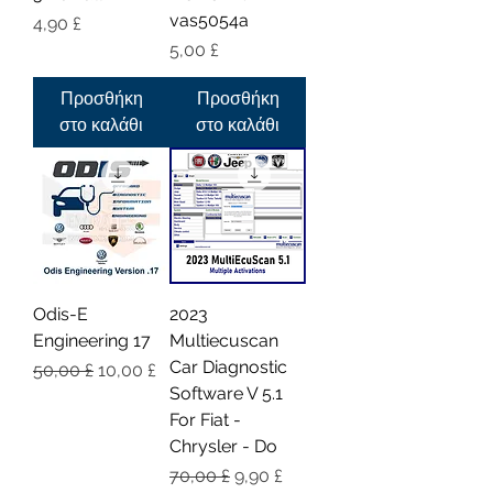
vas5054a
Τιμή
4,90 £
Τιμή
5,00 £
Προσθήκη
Προσθήκη
στο καλάθι
στο καλάθι
Odis-E
2023
Engineering 17
Multiecuscan
Car Diagnostic
Κανονική τιμή
Τιμή Έκπτωσης
50,00 £
10,00 £
Software V 5.1
For Fiat -
Chrysler - Do
Κανονική τιμή
Τιμή Έκπτωσης
70,00 £
9,90 £