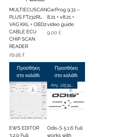
MULTIECUSCAN
CarProg 9.31 –
PLUS FT232RL
8.21 + v8.21 +
VAG KKL + OBD2
video guide
CABLE ECU
Τιμή
9,00 £
CHIP SCAN
READER
Τιμή
29,95 £
Προσθήκη
Προσθήκη
στο καλάθι
στο καλάθι
Any J2534 Passthru
EWS EDITOR
Odis-S 5.1.6 Full
3.2.0 Full
works with