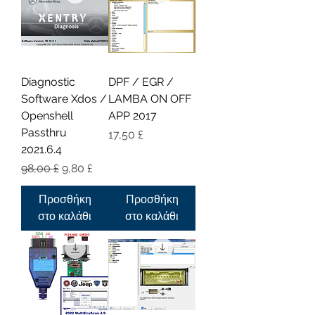
Diagnostic
DPF / EGR /
Software Xdos /
LAMBA ON OFF
Openshell
APP 2017
Passthru
Τιμή
17,50 £
2021.6.4
Κανονική τιμή
Τιμή Έκπτωσης
98,00 £
9,80 £
Προσθήκη
Προσθήκη
στο καλάθι
στο καλάθι