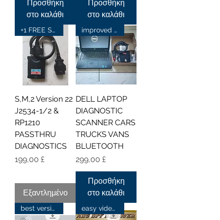
Προσθήκη
Προσθήκη
στο καλάθι
στο καλάθι
+1 FREE SOFTWARE
improved bluetooth 4.0
S,M,2 Version 22
DELL LAPTOP
J2534-1/2 &
DIAGNOSTIC
RP1210
SCANNER CARS
PASSTHRU
TRUCKS VANS
DIAGNOSTICS
BLUETOOTH
Τιμή
Τιμή
199,00 £
299,00 £
Προσθήκη
Εξαντλημένο
στο καλάθι
best version
easy video instructions