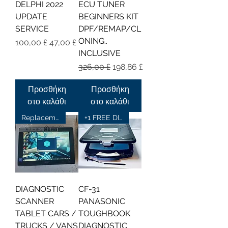
DELPHI 2022
ECU TUNER
UPDATE
BEGINNERS KIT
SERVICE
DPF/REMAP/CL
ONING..
Κανονική τιμή
Τιμή Έκπτωσης
100,00 £
47,00 £
INCLUSIVE
Κανονική τιμή
Τιμή Έκπτωσης
326,00 £
198,86 £
Προσθήκη
Προσθήκη
στο καλάθι
στο καλάθι
Replacement Tablet
+1 FREE DIAGNOSTIC SOFTWARE
DIAGNOSTIC
CF-31
SCANNER
PANASONIC
TABLET CARS /
TOUGHBOOK
TRUCKS / VANS
DIAGNOSTIC