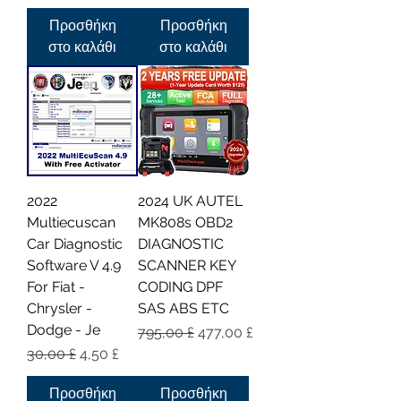
Προσθήκη
Προσθήκη
στο καλάθι
στο καλάθι
2022
2024 UK AUTEL
Multiecuscan
MK808s OBD2
Car Diagnostic
DIAGNOSTIC
Software V 4.9
SCANNER KEY
For Fiat -
CODING DPF
Chrysler -
SAS ABS ETC
Dodge - Je
Κανονική τιμή
Τιμή Έκπτωσης
795,00 £
477,00 £
Κανονική τιμή
Τιμή Έκπτωσης
30,00 £
4,50 £
Προσθήκη
Προσθήκη