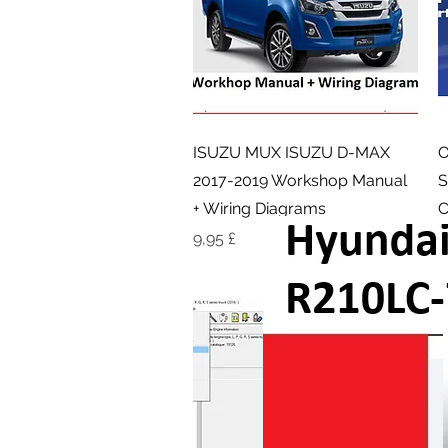
Γρήγορη προβολή
ISUZU MUX ISUZU D-MAX
O
2017-2019 Workshop Manual
S
+ Wiring Diagrams
C
2
Τιμή
9,95 £
Κ
1