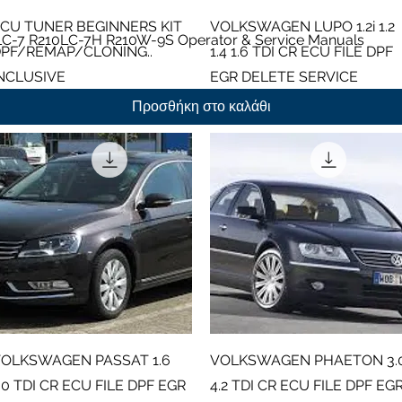
Γρήγορη προβολή
Γρήγορη προβολή
CU TUNER BEGINNERS KIT
VOLKSWAGEN LUPO 1.2i 1.2
Γρήγορη προβολή
LC-7 R210LC-7H R210W-9S Operator & Service Manuals
PF/REMAP/CLONING..
1.4 1.6 TDI CR ECU FILE DPF
NCLUSIVE
EGR DELETE SERVICE
ανονική τιμή
Τιμή Έκπτωσης
Τιμή
26,00 £
198,86 £
19,00 £
Προσθήκη στο καλάθι
Γρήγορη προβολή
Γρήγορη προβολή
OLKSWAGEN PASSAT 1.6
VOLKSWAGEN PHAETON 3.
.0 TDI CR ECU FILE DPF EGR
4.2 TDI CR ECU FILE DPF EG