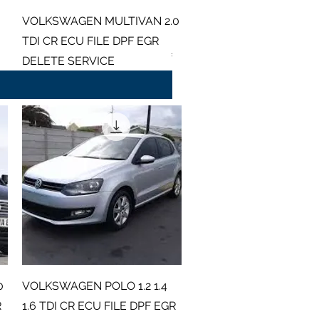
Γρήγορη προβολή
VOLKSWAGEN MULTIVAN 2.0
Hyundai Loader HL730(TM)
TDI CR ECU FILE DPF EGR
Κανονική τιμή
Τιμή Έκπτωσης
40,00 £
9,90 £
DELETE SERVICE
Τιμή
19,00 £
Γρήγορη προβολή
0
VOLKSWAGEN POLO 1.2 1.4
R
1.6 TDI CR ECU FILE DPF EGR