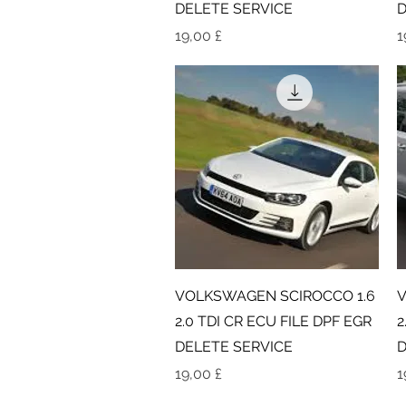
DELETE SERVICE
D
Τιμή
Τ
19,00 £
1
Γρήγορη προβολή
VOLKSWAGEN SCIROCCO 1.6
V
2.0 TDI CR ECU FILE DPF EGR
2
DELETE SERVICE
D
Τιμή
Τ
19,00 £
1