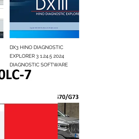
Γρήγορη προβολή
DX3 HINO DIAGNOSTIC
EXPLORER 3 1.24.5 2024
DIAGNOSTIC SOFTWARE
Κανονική τιμή
Τιμή Έκπτωσης
70,00 £
18,90 £